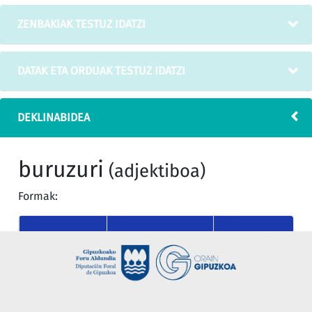
ZENBAKIAK TESTUZ IDATZI
DATAK ETA ORDUAK TESTUZ IDATZI
DEKLINABIDEA
buruzuri
(adjektiboa)
Formak:
MUGATU
KASUA
MUGAGABEA
SINGULARRA
nor
buruzuri
buruzuria
(absolutiboa)