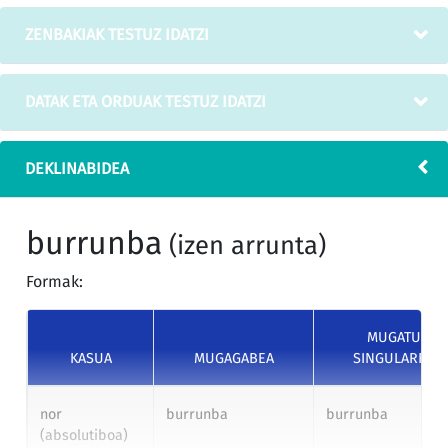
ZENBAKIAK TESTUZ IDATZI
DATAK ETA ORDUAK TESTUZ IDATZI
DEKLINABIDEA
burrunba
(izen arrunta)
Formak:
MUGATU
KASUA
MUGAGABEA
SINGULARRA
nor
burrunba
burrunba
(absolutiboa)