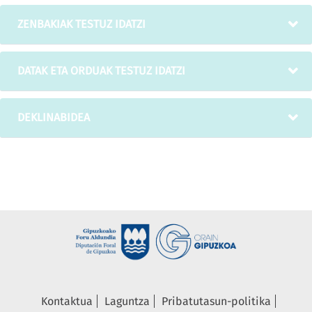
ZENBAKIAK TESTUZ IDATZI
DATAK ETA ORDUAK TESTUZ IDATZI
DEKLINABIDEA
Kontaktua
Laguntza
Pribatutasun-politika