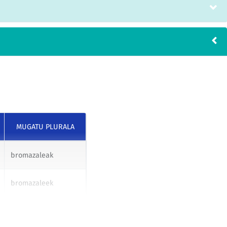
MUGATU PLURALA
bromazaleak
bromazaleek
bromazaleei