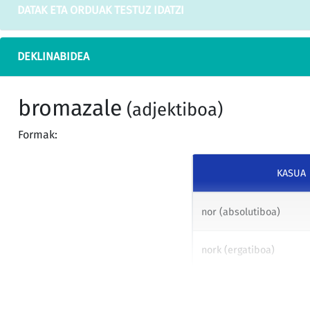
DATAK ETA ORDUAK TESTUZ IDATZI
DEKLINABIDEA
bromazale
(adjektiboa)
Formak:
KASUA
nor (absolutiboa)
nork (ergatiboa)
nori (datiboa)