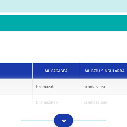
MUGAGABEA
MUGATU SINGULARRA
bromazale
bromazalea
bromazalek
bromazaleak
bromazaleri
bromazaleari