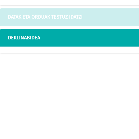
DATAK ETA ORDUAK TESTUZ IDATZI
DEKLINABIDEA