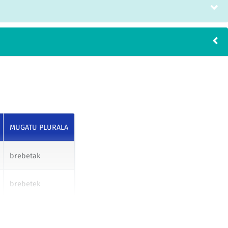
MUGATU PLURALA
brebetak
brebetek
brebetei