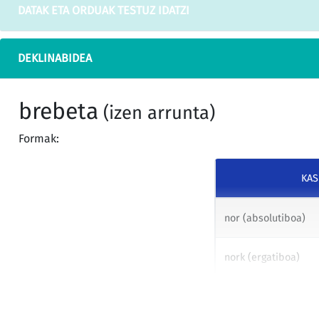
DATAK ETA ORDUAK TESTUZ IDATZI
DEKLINABIDEA
brebeta
(izen arrunta)
Formak:
KA
nor (absolutiboa)
nork (ergatiboa)
nori (datiboa)