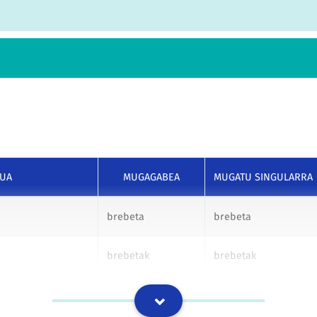
SUA
MUGAGABEA
MUGATU SINGULARRA
brebeta
brebeta
brebetak
brebetak
brebetari
brebetari