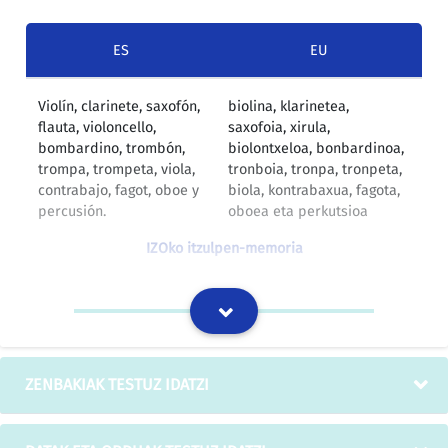
ES
EU
Violín, clarinete, saxofón,
biolina, klarinetea,
flauta, violoncello,
saxofoia, xirula,
bombardino, trombón,
biolontxeloa, bonbardinoa,
trompa, trompeta, viola,
tronboia, tronpa, tronpeta,
contrabajo, fagot, oboe y
biola, kontrabaxua, fagota,
percusión.
oboea eta perkutsioa
IZOko itzulpen-memoria
violín, viola, violoncello,
biolina, biola, biolontxeloa,
flauta, clarinete, oboe,
xirula, klarinetea, oboea,
saxofón, trompa,
saxofoia, tronpa, tronpeta,
trompeta, trombón,
tronboia, bonbardinoa,
ZENBAKIAK TESTUZ IDATZI
bombardino, fagot y
fagota eta kontrabaxua.
contrabajo.
IZOko itzulpen-memoria