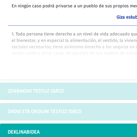
En ningún caso podrá privarse a un pueblo de sus propios med
Giza eskub
1. Toda persona tiene derecho a un nivel de vida adecuado que 
el bienestar, y en especial la alimentación, el vestido, la vivie
sociales necesarios; tiene asimismo derecho a los seguros en
viudez, vejez u otros casos de pérdida de sus medios de subs
de su voluntad.
Giza eskub
c) Ataque, destruya, sustraiga o inutilice los bienes indispens
ZENBAKIAK TESTUZ IDATZI
civil, salvo que la Parte adversa utilice tales bienes en apoyo 
exclusivamente como medio de subsistencia para los miembro
DATAK ETA ORDUAK TESTUZ IDATZI
DEKLINABIDEA
Las modificaciones efectuadas han de realizarse en este mome