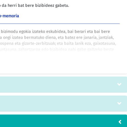
o da herri bat bere bizibideez gabetu.
pen-memoria
u bizimodu egokia izateko eskubidea, bai berari eta bai bere
a ongi izatea bermatuko diena, eta batez ere janaria, jantziak,
ospena eta gizarte-zerbitzuak; eta baita lanik eza, gaixotasuna,
guntasuna, zahartzaroa edo bizibidea nahi gabe galtzeko beste
en denerako asegurua izateko eskubidea ere.
pen-memoria
biziraupenerako ezinbesteko ondasunak eraso, suntsitu, ostu
tuenari, salbu eta kontrako alderdiak ondasun horiek
, ekintza militar bati zuzeneko laguntza emateko, edota soilki
uetako kideen bizibide bezala.
ne honetan urgentziaz egin behar dira, bereziki irailaren 22ko