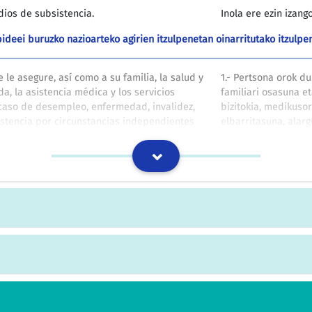
ios de subsistencia.
Inola ere ezin izang
ideei buruzko nazioarteko agirien itzulpenetan oinarritutako itzul
le asegure, así como a su familia, la salud y
1.- Pertsona orok d
nda, la asistencia médica y los servicios
familiari osasuna et
 caso de desempleo, enfermedad, invalidez,
bizitokia, medikusor
istencia por circunstancias independientes
elbarritasuna, alar
kasuren bat gertatz
ideei buruzko nazioarteko agirien itzulpenetan oinarritutako itzul
ables para la supervivencia de la población
c) Biztanle zibilen 
directo de una acción militar o
edo deuseztatzen di
s de sus Fuerzas Armadas.
erabiltzen dituenean
beraren indar armat
IZOko itzulpen-memoria
nto de forma urgente, en especial la
Egindako aldaketak u