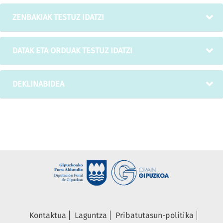
ZENBAKIAK TESTUZ IDATZI
DATAK ETA ORDUAK TESTUZ IDATZI
DEKLINABIDEA
Kontaktua
Laguntza
Pribatutasun-politika