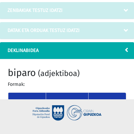
ZENBAKIAK TESTUZ IDATZI
DATAK ETA ORDUAK TESTUZ IDATZI
DEKLINABIDEA
biparo
(adjektiboa)
Formak:
MUGATU
KASUA
MUGAGABEA
SINGULARRA
nor
biparo
biparoa
(absolutiboa)