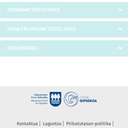
ZENBAKIAK TESTUZ IDATZI
DATAK ETA ORDUAK TESTUZ IDATZI
DEKLINABIDEA
Kontaktua
Laguntza
Pribatutasun-politika