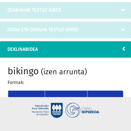
ZENBAKIAK TESTUZ IDATZI
DATAK ETA ORDUAK TESTUZ IDATZI
DEKLINABIDEA
bikingo
(izen arrunta)
Formak:
MUGATU
KASUA
MUGAGABEA
SINGULARRA
nor
bikingo
bikingoa
(absolutiboa)