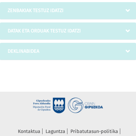
ZENBAKIAK TESTUZ IDATZI
DATAK ETA ORDUAK TESTUZ IDATZI
DEKLINABIDEA
Kontaktua
Laguntza
Pribatutasun-politika