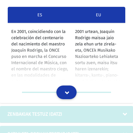
ES
EU
En 2001, coincidiendo con la
2001 urtean, Joaquín
celebración del centenario
Rodrigo maisua jaio
del nacimiento del maestro
zela ehun urte zirela-
Joaquín Rodrigo, la ONCE
eta, ONCEk Musikako
puso en marcha el Concurso
Nazioarteko Lehiaketa
Internacional de Música, con
sortu zuen, maisu itsu
el nombre del maestro ciego,
haren izenarekin;
en las modalidades de
kitarra-, kantu-, piano-
guitarra, canto, piano y violín.
eta bibolin-arloetarako
sari bana ditu.
IZOko itzulpen-memoria
ZENBAKIAK TESTUZ IDATZI
Los maestros del violín nº3
Bibolinaren maisuak, 3
del cuaderno nº5
zk, 5. koadernoa.
IZOko itzulpen-memoria