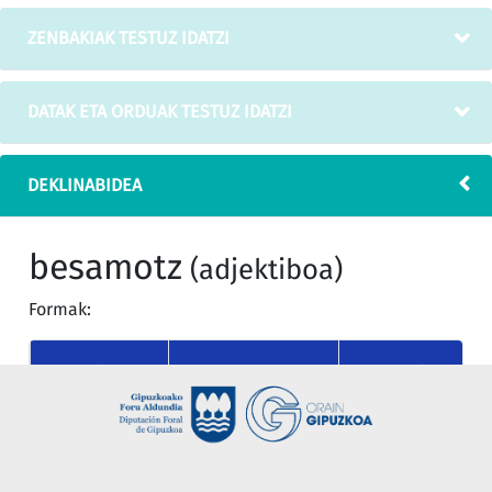
ZENBAKIAK TESTUZ IDATZI
DATAK ETA ORDUAK TESTUZ IDATZI
DEKLINABIDEA
besamotz
(adjektiboa)
Formak:
KASUA
MUGAGABEA
MUGATU SINGULAR
nor
besamotz
besamotza
(absolutiboa)