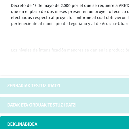
Decreto de 17 de mayo de 2.000 por el que se requiere a AR
que en el plazo de dos meses presenten un proyecto técnico 
efectuados respecto al proyecto conforme al cual obtuvieron 
perteneciente al municipio de Legutiano y al de Arrazua-Ubarr
Los niveles de intensificación menores se dan en la producción 
sigue la producción de hortalizas en suelo en invernadero, al
intensificación en el caso del cultivo en sustrato o hidropónic
ZENBAKIAK TESTUZ IDATZI
7.- Invernadero .....................................................................
DATAK ETA ORDUAK TESTUZ IDATZI
Factura de EKAIN de 10 de octubre de 2.001 referente a Inform
DEKLINABIDEA
perteneciente a Legutiano y Arrazua-Ubarrundia.........................3