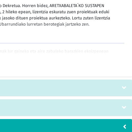
o Dekretua. Horren bidez, ARETXABALETA´KO SUSTAPEN
, 2 hileko epean, lizentzia eskuratu zuen proiektuak eduki
 jasoko dituen proiektua aurkezteko. Lortu zuten lizentzia
Ubarrundiako lurretan berotegiak jartzeko zen.
nak lur gaineko eta aire zabaleko barazkien ekoizpenean
n ondoren, berotegiko lurrean landutako barazkietan, eta
enik, berotegiko substratu-laborantzan edo laborantza
..............
raren eguna: 2001eko urriaren 10a. Gaia: Legutianoko eta
tegirako lizentziari buruzko txostena...........34.800 PTA.