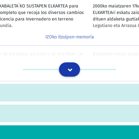
ETXABALETA´KO SUSTAPEN ELKARTEA para
2000ko maiatzaren 17k
completo que recoja los diversos cambios
ELKARTEAri eskatu zaio
licencia para Invernadero en terreno
dituen aldaketa guztiak
undia.
Legutiano eta Arrazua 
IZOko itzulpen-memoria
de hortalizas en suelo y al aire libre. Le
Biziagotze-maila apale
canzándose el mayor nivel de
aurkitzen ditugu, hone
o en invernadero.
mailarik handiena, azk
hidroponikoetan.
IZOko itzulpen-memoria
7.- Berotegia ........................
IZOko itzulpen-memoria
e sobre licencia de invernadero
EKAINen faktura. Faktu
4.800 pts.
ArrazuaUbarrundiako bero