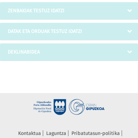
ZENBAKIAK TESTUZ IDATZI
DATAK ETA ORDUAK TESTUZ IDATZI
DEKLINABIDEA
Kontaktua
Laguntza
Pribatutasun-politika