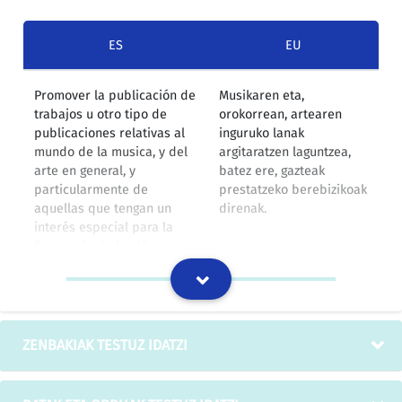
ES
EU
Promover la publicación de
Musikaren eta,
trabajos u otro tipo de
orokorrean, artearen
publicaciones relativas al
inguruko lanak
mundo de la musica, y del
argitaratzen laguntzea,
arte en general, y
batez ere, gazteak
particularmente de
prestatzeko berebizikoak
aquellas que tengan un
direnak.
interés especial para la
formación de los jóvenes.
IZOko itzulpen-memoria
Por eso son fundamentales
Horregatik dira
ZENBAKIAK TESTUZ IDATZI
el trabajo y la preparación
berebizikoak aldez
previos: observar y elegir
aurreko lana eta
qué, cuándo y cómo filmar.
prestaketa: zer, noiz eta