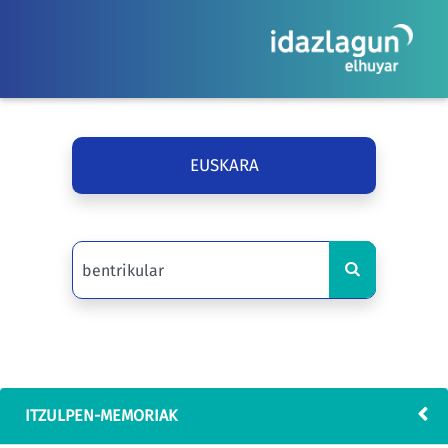
EUSKARA
ITZULPEN-MEMORIAK