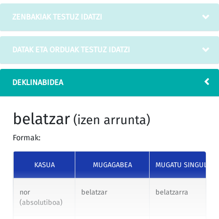
ZENBAKIAK TESTUZ IDATZI
DATAK ETA ORDUAK TESTUZ IDATZI
DEKLINABIDEA
belatzar
(izen arrunta)
Formak:
KASUA
MUGAGABEA
MUGATU SINGULAR
nor
belatzar
belatzarra
(absolutiboa)