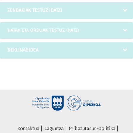
ZENBAKIAK TESTUZ IDATZI
DATAK ETA ORDUAK TESTUZ IDATZI
DEKLINABIDEA
Kontaktua
Laguntza
Pribatutasun-politika