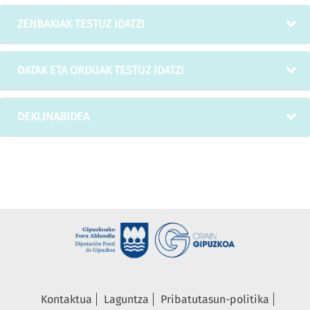
ZENBAKIAK TESTUZ IDATZI
DATAK ETA ORDUAK TESTUZ IDATZI
DEKLINABIDEA
Kontaktua
Laguntza
Pribatutasun-politika