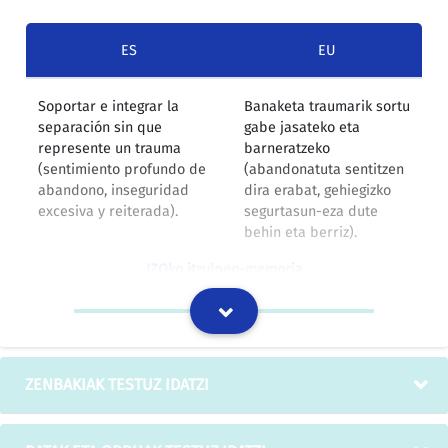
ES
EU
Soportar e integrar la
Banaketa traumarik sortu
separación sin que
gabe jasateko eta
represente un trauma
barneratzeko
(sentimiento profundo de
(abandonatuta sentitzen
abandono, inseguridad
dira erabat, gehiegizko
excesiva y reiterada).
segurtasun-eza dute
behin eta berriz).
IZOko itzulpen-memoria
Considerar este acuerdo
Akordio hau behin
como definitivo, si no
betikotzat jotzea,
hubiere reclamaciones.
erreklamaziorik ez
ZENBAKIAK TESTUZ IDATZI
balego.
IZOko itzulpen-memoria