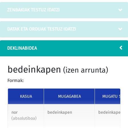
ZENBAKIAK TESTUZ IDATZI
DATAK ETA ORDUAK TESTUZ IDATZI
DEKLINABIDEA
bedeinkapen
(izen arrunta)
Formak:
KASUA
MUGAGABEA
MUGATU SIN
nor
bedeinkapen
bedeinkapena
(absolutiboa)