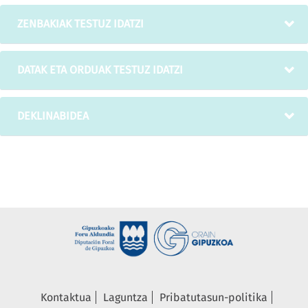
ZENBAKIAK TESTUZ IDATZI
DATAK ETA ORDUAK TESTUZ IDATZI
DEKLINABIDEA
Kontaktua
Laguntza
Pribatutasun-politika