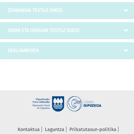
ZENBAKIAK TESTUZ IDATZI
DATAK ETA ORDUAK TESTUZ IDATZI
DEKLINABIDEA
Kontaktua
Laguntza
Pribatutasun-politika