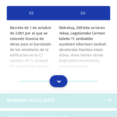
ES
EU
Decreto de 1 de octubre
Dekretua, 2001eko urriaren
de 2.001 por el que se
1ekoa, Legutianoko Carmen
concede licencia de
kaleko 11. zenbakiko
obras para el barnizado
auzokoen elkarteari zenbait
de los miradores de la
obratarako lizentzia eman
edificación en la C/
diona. Hona hemen obrak:
Carmen, nº 11, pintado
begiratokia bernizatzea,
de la puerta de garaje y
garajeko atea eta
puerta de acceso al
gaskontagailura sartzeko
contador del gas, así
atea margotzea eta lan
como la instalación de
horiek guztiak egiteko
una plataforma
igoplataforma jartzea.
elevadora para la
realización de dichos
ZENBAKIAK TESTUZ IDATZI
trabajos, a la Comunidad
de Vecinos de la C/
Carmen nº 11, de