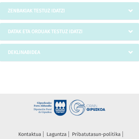
ZENBAKIAK TESTUZ IDATZI
DATAK ETA ORDUAK TESTUZ IDATZI
DEKLINABIDEA
Kontaktua
Laguntza
Pribatutasun-politika