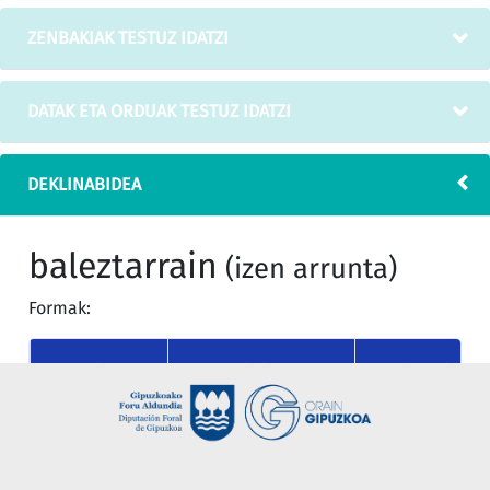
ZENBAKIAK TESTUZ IDATZI
DATAK ETA ORDUAK TESTUZ IDATZI
DEKLINABIDEA
baleztarrain
(izen arrunta)
Formak:
KASUA
MUGAGABEA
MUGATU SINGU
nor
baleztarrain
baleztarraina
(absolutiboa)