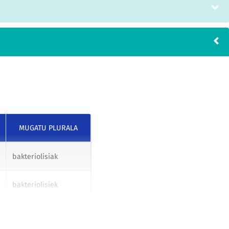
MUGATU PLURALA
bakteriolisiak
bakteriolisiek
bakteriolisiei