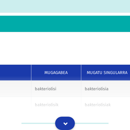
MUGAGABEA
MUGATU SINGULARRA
bakteriolisi
bakteriolisia
bakteriolisik
bakteriolisiak
bakteriolisiri
bakteriolisiari