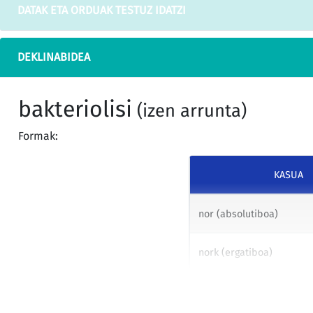
DATAK ETA ORDUAK TESTUZ IDATZI
DEKLINABIDEA
bakteriolisi
(izen arrunta)
Formak:
KASUA
nor (absolutiboa)
nork (ergatiboa)
nori (datiboa)