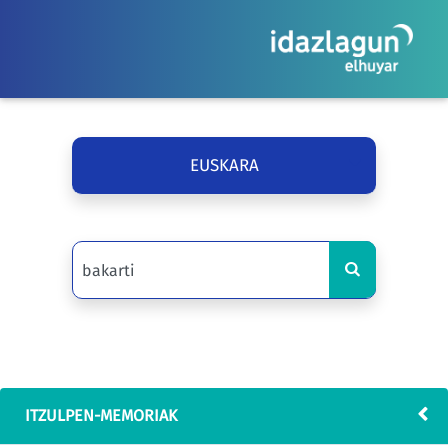
EUSKARA
ITZULPEN-MEMORIAK