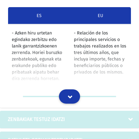
ES
EU
- Azken hiru urtetan
- Relación de los
egindako zerbitzu edo
principales servicios o
lanik garrantzizkoenen
trabajos realizados en los
zerrenda. Horiei buruzko
tres últimos años, que
zenbatekoak, egunak eta
incluya importe, fechas y
erakunde publiko edo
beneficiarios públicos o
pribatuak aipatu behar
privados de los mismos.
dira zerrenda horretan.
IZOko itzulpen-memoria
- Azken hiru urtetan
- Relación de los
egindako zerbitzu edo
principales servicios o
ZENBAKIAK TESTUZ IDATZI
lanik garrantzizkoenen
trabajos realizados en los
zerrenda. Horiei buruzko
tres últimos años, que
zenbatekoak, egunak eta
incluya importe, fechas y