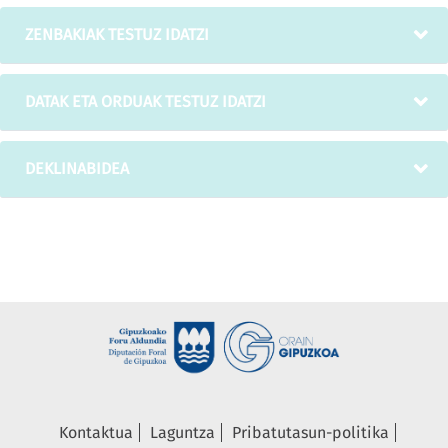
ZENBAKIAK TESTUZ IDATZI
DATAK ETA ORDUAK TESTUZ IDATZI
DEKLINABIDEA
Kontaktua
Laguntza
Pribatutasun-politika