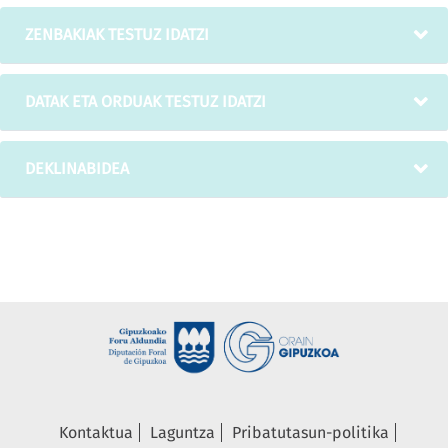
ZENBAKIAK TESTUZ IDATZI
DATAK ETA ORDUAK TESTUZ IDATZI
DEKLINABIDEA
Kontaktua
Laguntza
Pribatutasun-politika