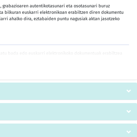
ia, grabazioaren autentikotasunari eta osotasunari buruz
eta bilkuran euskarri elektronikoan erabiltzen diren dokumentu
 jarri ahalko dira, eztabaiden puntu nagusiak aktan jasotzeko
tatu bada edo euskarri elektronikoko dokumentuak erabiltzea
eharko dira fitxategi horien osotasuna eta autentikotasuna
zeko organoko kideek horietarako irispidea izateko eran ere.
autentikotasuna, osotasuna eta kontserbazioa bermatuko
tu behar dira, eta orobat bermatu behar da haiek
a, eman zirenetik igaro den denbora gorabehera.