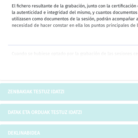
El fichero resultante de la grabación, junto con la certificació
la autenticidad e integridad del mismo, y cuantos documentos
utilizasen como documentos de la sesión, podrán acompañar al
necesidad de hacer constar en ella los puntos principales de l
Cuando se hubiese optado por la grabación de las sesiones cel
documentos en soporte electrónico, deberán conservarse de f
integridad y autenticidad de los ficheros electrónicos corresp
mismos por parte de los miembros del órgano colegiado.
ZENBAKIAK TESTUZ IDATZI
Los documentos electrónicos deberán conservarse en un forma
autenticidad, integridad y conservación del documento, así c
DATAK ETA ORDUAK TESTUZ IDATZI
independencia del tiempo transcurrido desde su emisión.
DEKLINABIDEA