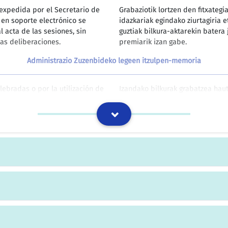
n expedida por el Secretario de
Grabaziotik lortzen den fitxateg
 en soporte electrónico se
idazkariak egindako ziurtagiria 
 acta de las sesiones, sin
guztiak bilkura-aktarekin batera
as deliberaciones.
premiarik izan gabe.
Administrazio Zuzenbideko legeen itzulpen-memoria
ebradas o por la utilización de
Izandako bilkurak grabatzea hau
orma que se garantice la
hautatu bada, kontserbatu egin b
ondientes y el acceso a los
bermatzeko eran, baita kide anit
Administrazio Zuzenbideko legeen itzulpen-memoria
to que permita garantizar la
Dokumentu elektronikoak haien 
omo su consulta con
dituen formatu batean kontserba
kontsultatzeko modua izango del
Administrazio Zuzenbideko legeen itzulpen-memoria