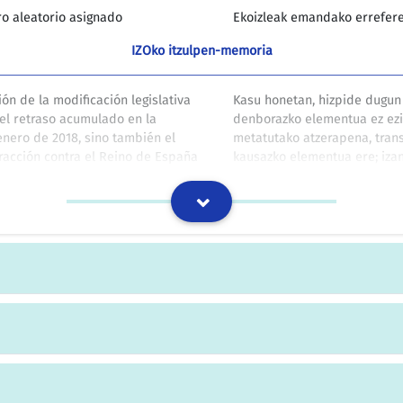
ro aleatorio asignado
Ekoizleak emandako errefere
IZOko itzulpen-memoria
ón de la modificación legislativa
Kasu honetan, hizpide dugun
el retraso acumulado en la
denborazko elementua ez ezik
 enero de 2018, sino también el
metatutako atzerapena, trans
racción contra el Reino de España
kausazko elementua ere; iza
018 y que podría dar lugar a la
bat abiarazi zuen Europako B
 Europea del pago de una suma a
Europar Batasuneko Justizia
ción de las medidas nacionales de
zenbateko bat edo hertsapen-
dictamen motivado de la Comisión.
jakinarazteagatik Espainiako
egin eta gero.
BOEn argitaratutakoen itzulpen-memoria
egos de azar que presenten un bajo
Halaber, kanpoan utzi ahalko 
mo.»
finantzatzeko arrisku txikia 
BOEn argitaratutakoen itzulpen-memoria