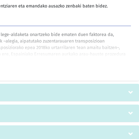
ntziaren eta emandako ausazko zenbaki baten bidez.
 lege-aldaketa onartzeko bide ematen duen faktorea da,
 –alegia, aipatutako zuzentarauaren transposizioan
posiziorako epea 2018ko urtarrilaren 1ean amaitu baitzen–,
n ere, Espainiako Erresumaren aurkako arau-hauste prozedura
atzordeak 2018ko martxoan, eta, ondorioz, gerta liteke
 Auzitegiak berehala zehapena ezartzea eta oroharreko
isun bat ordainaraztea, transposizio-neurri nazionalak ez
 Erresumak Batzordearen irizpen arrazoitura egokitzeari uko
dira, guztiz edo partzialki, kapitalak zuritzeko eta terrorismoa
duten ausazko jokoak.»