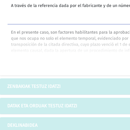
A través de la referencia dada por el fabricante y de un núme
En el presente caso, son factores habilitantes para la aprobaci
que nos ocupa no solo el elemento temporal, evidenciado por 
transposición de la citada directiva, cuyo plazo venció el 1 de
elemento causal, dada la apertura de un procedimiento de inf
iniciado por la Comisión Europea en el mes de marzo del año 2
inminente imposición por el Tribunal de Justicia de la Unión
tanto alzado o de una multa coercitiva por falta de comunica
transposición tras no haberse atenido el Reino de España al 
ZENBAKIAK TESTUZ IDATZI
DATAK ETA ORDUAK TESTUZ IDATZI
Asimismo, podrán excluirse, total o parcialmente, aquellos ju
riesgo de blanqueo de capitales y de financiación del terroris
DEKLINABIDEA