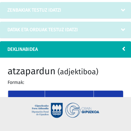
ZENBAKIAK TESTUZ IDATZI
DATAK ETA ORDUAK TESTUZ IDATZI
DEKLINABIDEA
atzapardun
(adjektiboa)
Formak:
KASUA
MUGAGABEA
MUGATU SINGU
nor
atzapardun
atzaparduna
(absolutiboa)