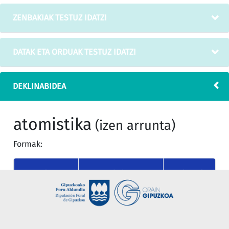
ZENBAKIAK TESTUZ IDATZI
DATAK ETA ORDUAK TESTUZ IDATZI
DEKLINABIDEA
atomistika
(izen arrunta)
Formak:
KASUA
MUGAGABEA
MUGATU SINGULA
nor
atomistika
atomistika
(absolutiboa)