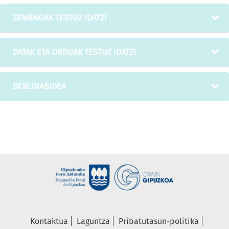
ZENBAKIAK TESTUZ IDATZI
DATAK ETA ORDUAK TESTUZ IDATZI
DEKLINABIDEA
Kontaktua
Laguntza
Pribatutasun-politika