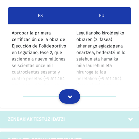
ES
EU
Aprobar la primera
Legutianoko kiroldegiko
certificación de la obra de
obraren (2. fasea)
Ejecución de Polideportivo
lehenengo egiaztapena
en Legutiano, Fase 2, que
onartzea, bederatzi miloi
asciende a nueve millones
seiehun eta hamaika
seiscientas once mil
mila laurehun eta
cuatrocientas sesenta y
hirurogeita lau
cuatro pesetas (=9.611.464
pezetakoa (=9.611.464).
pts.), procediendo a abonar
Kopuru hori enpresa
esa cantidad a la Empresa
esleipendunari
adjudicataria de los
ordainduko zaio, hau da,
trabajos, CONSTRUCCIONES
CONSTRUCCIONES
MONTENEGRO, S.A. .
MONTENEGRO, S.A.
enpresari.
ZENBAKIAK TESTUZ IDATZI
IZOko itzulpen-memoria