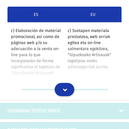
ES
EU
c) Elaboración de material
c) Sustapen materiala
promocional, así como de
prestatzea, web orriak
páginas web y/o su
egitea eta on-line
adecuación a la venta on-
salmentara egokitzea,
line para lo que
"Gipuzkoako Artisauak"
incorporarán de forma
logotipoa modu
significativa el logotipo de
adierazgarriak jarrita.
"Gipuzkoako Artisauak".
GFAren itzulpen-memoria publikoak: kultura
La organización de
Arte plastikoen eta
talleres de artes plásticas
artisautzaren lantegiak
ZENBAKIAK TESTUZ IDATZI
y artesanía.
antolatzea.
IZOko itzulpen-memoria