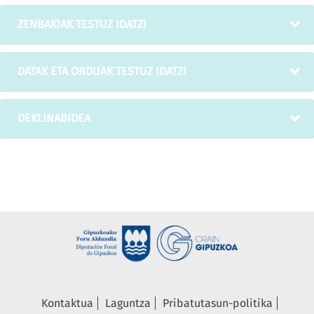
ZENBAKIAK TESTUZ IDATZI
DATAK ETA ORDUAK TESTUZ IDATZI
DEKLINABIDEA
Kontaktua
Laguntza
Pribatutasun-politika