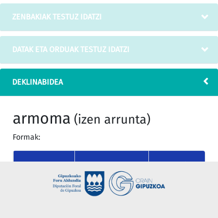
ZENBAKIAK TESTUZ IDATZI
DATAK ETA ORDUAK TESTUZ IDATZI
DEKLINABIDEA
armoma
(izen arrunta)
Formak:
MUGATU
KASUA
MUGAGABEA
SINGULARRA
nor
armoma
armoma
(absolutiboa)