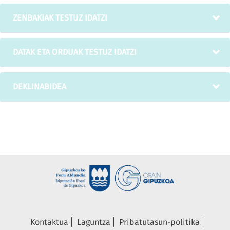
ZENBAKIAK TESTUZ IDATZI
DATAK ETA ORDUAK TESTUZ IDATZI
DEKLINABIDEA
Kontaktua
Laguntza
Pribatutasun-politika