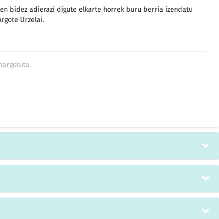
ren bidez adierazi digute elkarte horrek buru berria izendatu
Argote Urzelai.
margotuta.
URAETXEA MARGOTZEKO LANAK ESLEITZEA:
 esleitzea Legutianoko Kultura Etxeko eta Jubilatuen Etxeko
na hemen onartutako prezioa: 427.866 PTA (BEZ barne).
ARRABOLAREKIN (ERRODILLOAREKIN) MARGOTZEKO?