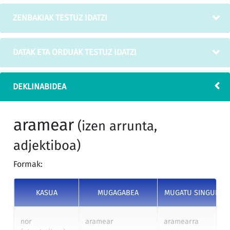
ZENBAKIAK TESTUZ IDATZI
DATAK ETA ORDUAK TESTUZ IDATZI
DEKLINABIDEA
aramear
(izen arrunta,
adjektiboa)
Formak:
KASUA
MUGAGABEA
MUGATU SINGULAR
nor
aramear
aramearra