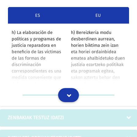
ES
EU
h) La elaboración de
h) Bereizkeria modu
políticas y programas de
desberdinen aurrean,
justicia reparadora en
horien biktima zein izan
beneficio de las víctimas
eta horiei ordainbidea
de las formas de
ematea ahalbidetuko duen
discriminación
justizia ezartzeko politikak
correspondientes es una
eta programak egitea,
medida conveniente que
sakon aztertu behar den
debe considerarse
neurri komenigarria da;
seriamente;
Giza eskubideei buruzko nazioarteko agirien
itzulpenetan oinarritutako itzulpen-memoria
ZENBAKIAK TESTUZ IDATZI
Las privaciones de
Lege zibilek edo
derechos y las sanciones
administrazio-legeek ezarri