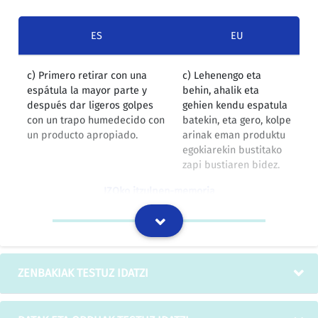
ES
EU
c) Primero retirar con una
c) Lehenengo eta
espátula la mayor parte y
behin, ahalik eta
después dar ligeros golpes
gehien kendu espatula
con un trapo humedecido con
batekin, eta gero, kolpe
un producto apropiado.
arinak eman produktu
egokiarekin bustitako
zapi bustiaren bidez.
IZOko itzulpen-memoria
d) Primero elegir el champú o
d) Lehenengo eta
detergente apropiado y
behin, aukeratu xanpu
después con un trapo limpio
edo garbigarri egokia,
ZENBAKIAK TESTUZ IDATZI
bien empapado frotar la
eta gero, ondo
zona.
bustitako zapi garbi
batekin igurtzi aldea.