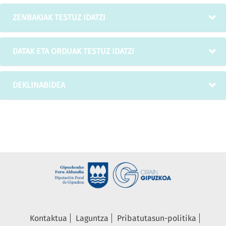
ZENBAKIAK TESTUZ IDATZI
DATAK ETA ORDUAK TESTUZ IDATZI
DEKLINABIDEA
Kontaktua
Laguntza
Pribatutasun-politika