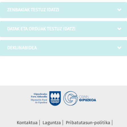
ZENBAKIAK TESTUZ IDATZI
DATAK ETA ORDUAK TESTUZ IDATZI
DEKLINABIDEA
Kontaktua
Laguntza
Pribatutasun-politika